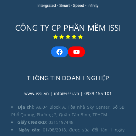
CÔNG TY CP PHẦN MỀM ISSI
THÔNG TIN DOANH NGHIỆP
www.issi.vn
| info@issi.vn
| 0939 155 101
Địa chỉ
: A6.04 Block A, Tòa nhà Sky Center, Số 5B
Phổ Quang, Phường 2, Quận Tân Bình, TPHCM
Giấy CNĐKKD
: 0315197448
Ngày cấp
: 01/08/2018, được sửa đổi lần 1 ngày