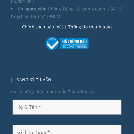
05/08/2020
Cơ quan cấp
: Phòng Đăng ký kinh doanh - Sở Kế
hoạch và Đầu tư TPHCM
Chính sách bảo mật
| Thông tin thanh toán
ĐĂNG KÝ TƯ VẤN
Các trường được đánh dấu
*
là bắt buộc