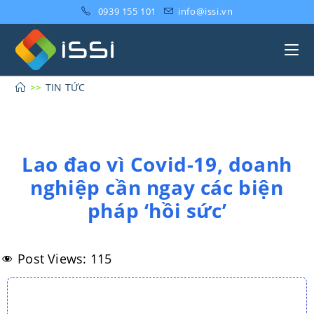
0939 155 101
info@issi.vn
>>
TIN TỨC
Lao đao vì Covid-19, doanh
nghiệp cần ngay các biện
pháp ‘hồi sức’
Post Views:
115