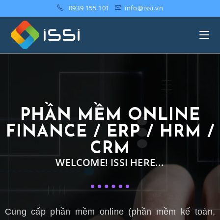
0939 155 101
info@issi.vn
PHẦN MỀM ONLINE
FINANCE / ERP / HRM /
CRM
WELCOME! ISSI HERE...
Cung cấp phần mềm online (phần mềm kế toán,